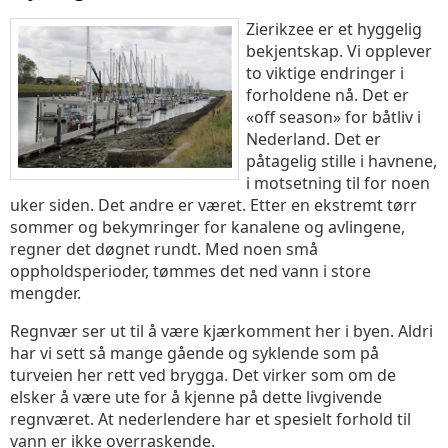
Zierikzee er et hyggelig
bekjentskap. Vi opplever
to viktige endringer i
forholdene nå. Det er
«off season» for båtliv i
Nederland. Det er
påtagelig stille i havnene,
i motsetning til for noen
uker siden. Det andre er været. Etter en ekstremt tørr
sommer og bekymringer for kanalene og avlingene,
regner det døgnet rundt. Med noen små
oppholdsperioder, tømmes det ned vann i store
mengder.
Regnvær ser ut til å være kjærkomment her i byen. Aldri
har vi sett så mange gående og syklende som på
turveien her rett ved brygga. Det virker som om de
elsker å være ute for å kjenne på dette livgivende
regnværet. At nederlendere har et spesielt forhold til
vann er ikke overraskende.