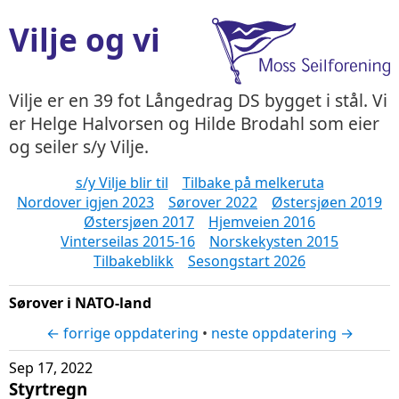
Vilje og vi
Vilje er en 39 fot Långedrag DS bygget i stål. Vi
er Helge Halvorsen og Hilde Brodahl som eier
og seiler s/y Vilje.
s/y Vilje blir til
Tilbake på melkeruta
Nordover igjen 2023
Sørover 2022
Østersjøen 2019
Østersjøen 2017
Hjemveien 2016
Vinterseilas 2015-16
Norskekysten 2015
Tilbakeblikk
Sesongstart 2026
Sørover i NATO-land
← forrige oppdatering
•
neste oppdatering →
Sep 17, 2022
Styrtregn