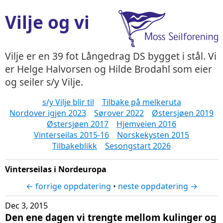
Vilje og vi
Vilje er en 39 fot Långedrag DS bygget i stål. Vi
er Helge Halvorsen og Hilde Brodahl som eier
og seiler s/y Vilje.
s/y Vilje blir til
Tilbake på melkeruta
Nordover igjen 2023
Sørover 2022
Østersjøen 2019
Østersjøen 2017
Hjemveien 2016
Vinterseilas 2015-16
Norskekysten 2015
Tilbakeblikk
Sesongstart 2026
Vinterseilas i Nordeuropa
← forrige oppdatering
•
neste oppdatering →
Dec 3, 2015
Den ene dagen vi trengte mellom kulinger og