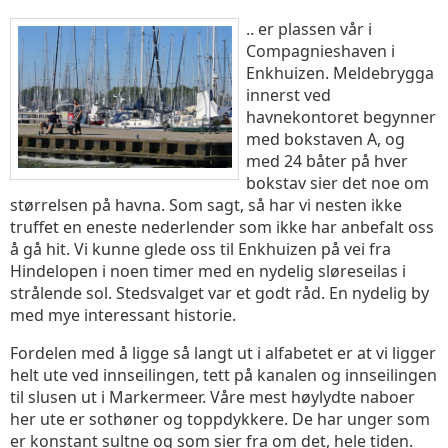
.. er plassen vår i
Compagnieshaven i
Enkhuizen. Meldebrygga
innerst ved
havnekontoret begynner
med bokstaven A, og
med 24 båter på hver
bokstav sier det noe om
størrelsen på havna. Som sagt, så har vi nesten ikke
truffet en eneste nederlender som ikke har anbefalt oss
å gå hit. Vi kunne glede oss til Enkhuizen på vei fra
Hindelopen i noen timer med en nydelig sløreseilas i
strålende sol. Stedsvalget var et godt råd. En nydelig by
med mye interessant historie.
Fordelen med å ligge så langt ut i alfabetet er at vi ligger
helt ute ved innseilingen, tett på kanalen og innseilingen
til slusen ut i Markermeer. Våre mest høylydte naboer
her ute er sothøner og toppdykkere. De har unger som
er konstant sultne og som sier fra om det, hele tiden.