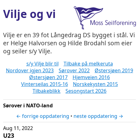
Vilje og vi
Vilje er en 39 fot Långedrag DS bygget i stål. Vi
er Helge Halvorsen og Hilde Brodahl som eier
og seiler s/y Vilje.
s/y Vilje blir til
Tilbake på melkeruta
Nordover igjen 2023
Sørover 2022
Østersjøen 2019
Østersjøen 2017
Hjemveien 2016
Vinterseilas 2015-16
Norskekysten 2015
Tilbakeblikk
Sesongstart 2026
Sørover i NATO-land
← forrige oppdatering
•
neste oppdatering →
Aug 11, 2022
U23