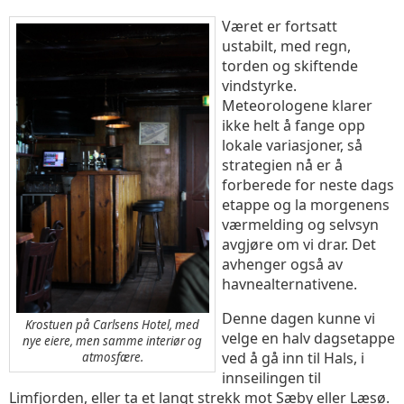
Været er fortsatt
ustabilt, med regn,
torden og skiftende
vindstyrke.
Meteorologene klarer
ikke helt å fange opp
lokale variasjoner, så
strategien nå er å
forberede for neste dags
etappe og la morgenens
værmelding og selvsyn
avgjøre om vi drar. Det
avhenger også av
havnealternativene.
Denne dagen kunne vi
Krostuen på Carlsens Hotel, med
velge en halv dagsetappe
nye eiere, men samme interiør og
ved å gå inn til Hals, i
atmosfære.
innseilingen til
Limfjorden, eller ta et langt strekk mot Sæby eller Læsø.