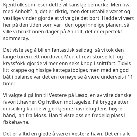
Kjentfolk som leser dette vil kanskje bemerke: Men hva
med Anholt? Ja, det er riktig, men det ustabile været og
vestlige vinder gjorde at vi valgte det bort. Hadde vi vært
her på den tiden som var i den opprinnelige planen, så
ville vi brukt noen dager på Anholt, det er ei perfekt
sommerøy.
Det viste seg å bli en fantastisk seildag, så vi tok den
lange turen rett nordover. Med et rev i storseilet, og
kryssfokk gjorde vi mer enn seks knop i snittfart. Tidvis
litt krappe og hissige kattegatbølger, men med en god
båt i balanse var det en fornøyelse å være underveis i 11
timer.
Vi valgte å gå inn til Vesterø på Læsø, en av våre danske
favoritthavner. Og hvilken mottagelse. På brygga etter
innseiling kunne vi gjenkjenne havnefogdens høyre
hånd, Jan fra Moss. Han tilviste oss en fredelig plass i
fiskehavna.
Det er alltid en glede å være i Vesterø havn. Det er i alle