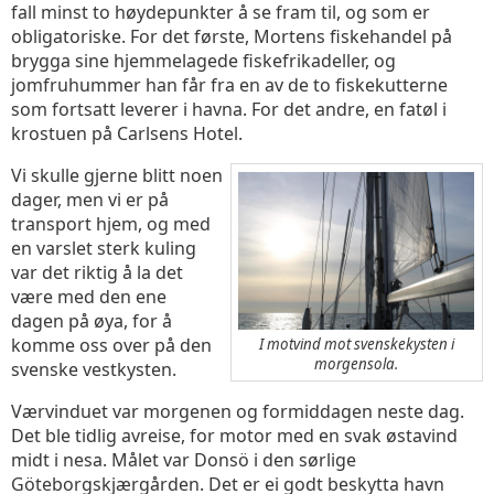
fall minst to høydepunkter å se fram til, og som er
obligatoriske. For det første, Mortens fiskehandel på
brygga sine hjemmelagede fiskefrikadeller, og
jomfruhummer han får fra en av de to fiskekutterne
som fortsatt leverer i havna. For det andre, en fatøl i
krostuen på Carlsens Hotel.
Vi skulle gjerne blitt noen
dager, men vi er på
transport hjem, og med
en varslet sterk kuling
var det riktig å la det
være med den ene
dagen på øya, for å
komme oss over på den
I motvind mot svenskekysten i
morgensola.
svenske vestkysten.
Værvinduet var morgenen og formiddagen neste dag.
Det ble tidlig avreise, for motor med en svak østavind
midt i nesa. Målet var Donsö i den sørlige
Göteborgskjærgården. Det er ei godt beskytta havn