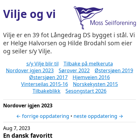
Vilje og vi
Vilje er en 39 fot Långedrag DS bygget i stål. Vi
er Helge Halvorsen og Hilde Brodahl som eier
og seiler s/y Vilje.
s/y Vilje blir til
Tilbake på melkeruta
Nordover igjen 2023
Sørover 2022
Østersjøen 2019
Østersjøen 2017
Hjemveien 2016
Vinterseilas 2015-16
Norskekysten 2015
Tilbakeblikk
Sesongstart 2026
Nordover igjen 2023
← forrige oppdatering
•
neste oppdatering →
Aug 7, 2023
En dansk favoritt