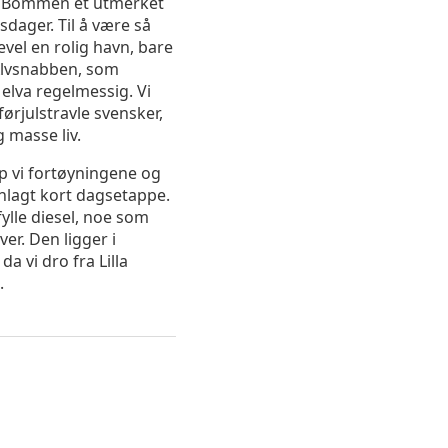
la Bommen et utmerket
sdager. Til å være så
kevel en rolig havn, bare
 Älvsnabben, som
 elva regelmessig. Vi
førjulstravle svensker,
 masse liv.
 vi fortøyningene og
nlagt kort dagsetappe.
ylle diesel, noe som
ver. Den ligger i
a vi dro fra Lilla
.