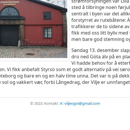
strømforsyningen var Lil
sted å tilbringe noen førjul
sentralt i byen var det alli
forstyrret av rutebåtene:
trafikkerer de to sidene av
fikk med oss litt byliv med 
men bare god stemning og
Søndag 13. desember slapp
dro ned Göta älv på en pla
Vi hadde behov for å etterf
en. Vi fikk anbefalt Styrsö som et godt alternativ på vei søro
eborg og bare en og en halv time unna. Det var is på dekk d
ol og vakkert vær, forbi Långedrag, der Vilje er unnfanget
© 2023.
Kontakt
viljeogvi@gmail.com