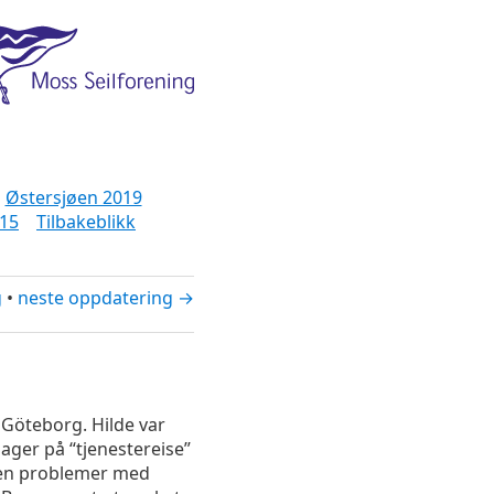
Østersjøen 2019
15
Tilbakeblikk
g
•
neste oppdatering →
 Göteborg. Hilde var
dager på “tjenestereise”
noen problemer med