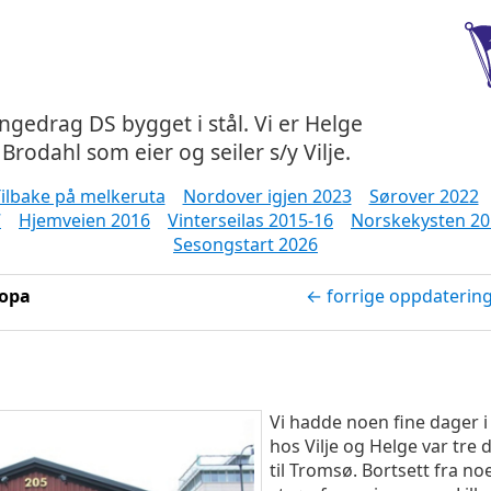
ångedrag DS bygget i stål. Vi er Helge
Brodahl som eier og seiler s/y Vilje.
ilbake på melkeruta
Nordover igjen 2023
Sørover 2022
7
Hjemveien 2016
Vinterseilas 2015-16
Norskekysten 20
Sesongstart 2026
ropa
← forrige oppdaterin
Vi hadde noen fine dager i
hos Vilje og Helge var tre 
til Tromsø. Bortsett fra 