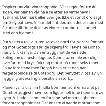
Inspirert av vårt vinteropphold i Vlissingen for tre år
siden, var planen vår nå å se etter en vinterhavn i
Tyskland, Danmark eller Sverige. Ikke et vondt ord sagt
om Søly båthavn. Vi har det fint der, men det er noe med
å kunne tilbringe deler av vinteren ombord, et annet
sted enn hjemme.
Fra Vesterø tok vi turen østover, nord for Nordre Rønner
og mot Göteborgs sørlige skjærgård. Havna på Donsö
har vi brukt mye. Den er trygg mot de varslede
kulingene de neste dagene. Denne turen ble en rolig
overfart med kryssfokk og motor på rundt seks timer.
En av fordelene med Donsö havn er at den har
fergeforbindelse til Göteborg. Det benyttet vi oss av. En
hyggelig avveksling å besøke en storby.
Planen var å dra inn til Lilla Bommen som er navnet på
Göteborgs gjestehavn, som ligger helt inne i sentrum av
byen. Vi hadde sendt en forespørsel om mulighetene
forvinteropphold der. Det eneste vi hadde mottatt som