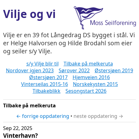
Vilje og vi
Vilje er en 39 fot Långedrag DS bygget i stål. Vi
er Helge Halvorsen og Hilde Brodahl som eier
og seiler s/y Vilje.
s/y Vilje blir til
Tilbake på melkeruta
Nordover igjen 2023
Sørover 2022
Østersjøen 2019
Østersjøen 2017
Hjemveien 2016
Vinterseilas 2015-16
Norskekysten 2015
Tilbakeblikk
Sesongstart 2026
Tilbake på melkeruta
← forrige oppdatering
•
neste oppdatering →
Sep 22, 2025
Vinterhavn?