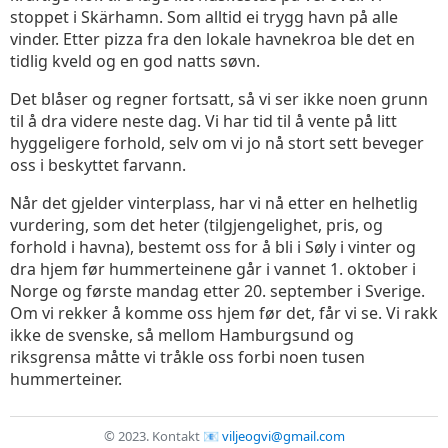
stoppet i Skärhamn. Som alltid ei trygg havn på alle
vinder. Etter pizza fra den lokale havnekroa ble det en
tidlig kveld og en god natts søvn.
Det blåser og regner fortsatt, så vi ser ikke noen grunn
til å dra videre neste dag. Vi har tid til å vente på litt
hyggeligere forhold, selv om vi jo nå stort sett beveger
oss i beskyttet farvann.
Når det gjelder vinterplass, har vi nå etter en helhetlig
vurdering, som det heter (tilgjengelighet, pris, og
forhold i havna), bestemt oss for å bli i Søly i vinter og
dra hjem før hummerteinene går i vannet 1. oktober i
Norge og første mandag etter 20. september i Sverige.
Om vi rekker å komme oss hjem før det, får vi se. Vi rakk
ikke de svenske, så mellom Hamburgsund og
riksgrensa måtte vi tråkle oss forbi noen tusen
hummerteiner.
© 2023.
Kontakt
viljeogvi@gmail.com