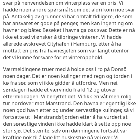
svar på henvendelsen om vinterplass var en pris. Vi
hadde noen andre spørsmål som det aldri kom noe svar
på. Antakelig av grunner vi har omtalt tidligere, de som
har ansvaret er gode på penger, men kan ingenting om
havner og båter. Besøket i havna ga oss svar. Dette er nå
ikke et sted vi ønsker å tilbringe vinteren. Vi hadde
allerede avskrevet Cityhafen i Hamburg, etter å ha
mottatt en pris fra havnesjefen som var langt utenfor
det vi kunne forsvare for et vinteropphold.
Værmeldingene truer med å holde oss i ro på Donsö
noen dager. Det er noen kulinger med regn og torden i
kø fra sør, som vi ikke gidder å utfordre. Men nei,
søndagen hadde et værvindu fra kl 12 og utover
ettermiddagen. Vi benyttet det. Vi fikk en våt men rolig
tur nordover mot Marstrand. Den havna er egentlig ikke
noen god havn etter og under sørvestlige kulinger, så vi
fortsatte ut i Marstrandsfjorden etter å ha vurdert at
den sørøstlige vinden ikke hadde klart å sette opp noe
stor sjø. Det stemte, selv om dønningene fortsatt var
kraftige nok til å lage litt huskestue på vei over. Vi