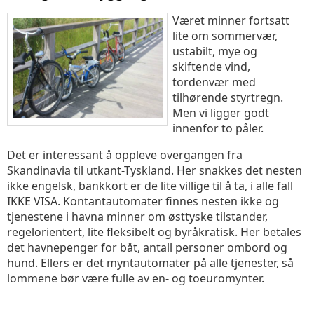
Været minner fortsatt
lite om sommervær,
ustabilt, mye og
skiftende vind,
tordenvær med
tilhørende styrtregn.
Men vi ligger godt
innenfor to påler.
Det er interessant å oppleve overgangen fra
Skandinavia til utkant-Tyskland. Her snakkes det nesten
ikke engelsk, bankkort er de lite villige til å ta, i alle fall
IKKE VISA. Kontantautomater finnes nesten ikke og
tjenestene i havna minner om østtyske tilstander,
regelorientert, lite fleksibelt og byråkratisk. Her betales
det havnepenger for båt, antall personer ombord og
hund. Ellers er det myntautomater på alle tjenester, så
lommene bør være fulle av en- og toeuromynter.