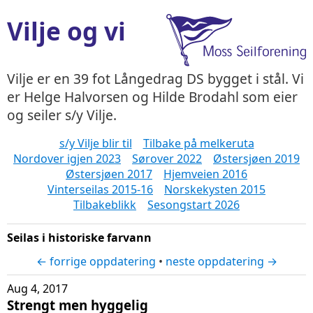
Vilje og vi
Vilje er en 39 fot Långedrag DS bygget i stål. Vi
er Helge Halvorsen og Hilde Brodahl som eier
og seiler s/y Vilje.
s/y Vilje blir til
Tilbake på melkeruta
Nordover igjen 2023
Sørover 2022
Østersjøen 2019
Østersjøen 2017
Hjemveien 2016
Vinterseilas 2015-16
Norskekysten 2015
Tilbakeblikk
Sesongstart 2026
Seilas i historiske farvann
← forrige oppdatering
•
neste oppdatering →
Aug 4, 2017
Strengt men hyggelig