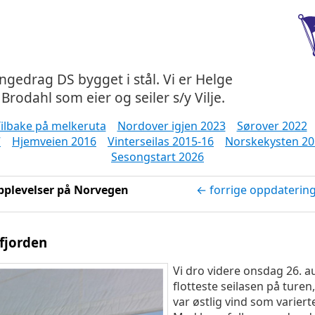
ångedrag DS bygget i stål. Vi er Helge
Brodahl som eier og seiler s/y Vilje.
ilbake på melkeruta
Nordover igjen 2023
Sørover 2022
7
Hjemveien 2016
Vinterseilas 2015-16
Norskekysten 20
Sesongstart 2026
pplevelser på Norvegen
← forrige oppdaterin
tfjorden
Vi dro videre onsdag 26. au
flotteste seilasen på turen
var østlig vind som varier