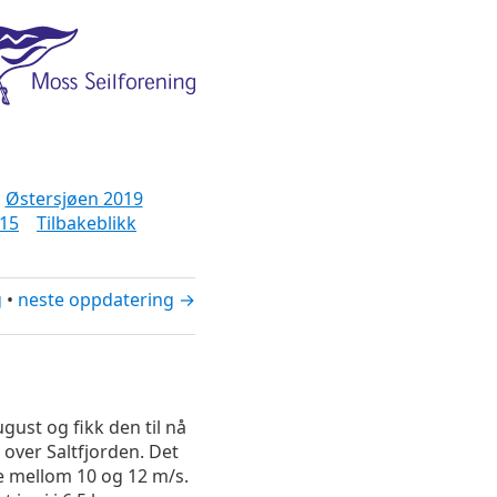
Østersjøen 2019
15
Tilbakeblikk
g
•
neste oppdatering →
gust og fikk den til nå
, over Saltfjorden. Det
te mellom 10 og 12 m/s.