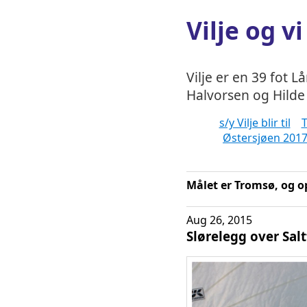
Vilje og vi
Vilje er en 39 fot L
Halvorsen og Hilde 
s/y Vilje blir til
T
Østersjøen 201
Målet er Tromsø, og o
Aug 26, 2015
Slørelegg over Sal