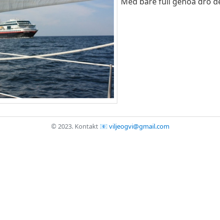
Med bare full genoa dro det
© 2023.
Kontakt
viljeogvi@gmail.com