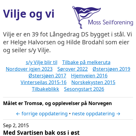
Vilje og vi
Vilje er en 39 fot Långedrag DS bygget i stål. Vi
er Helge Halvorsen og Hilde Brodahl som eier
og seiler s/y Vilje.
s/y Vilje blir til
Tilbake på melkeruta
Nordover igjen 2023
Sørover 2022
Østersjøen 2019
Østersjøen 2017
Hjemveien 2016
Vinterseilas 2015-16
Norskekysten 2015
Tilbakeblikk
Sesongstart 2026
Målet er Tromsø, og opplevelser på Norvegen
← forrige oppdatering
•
neste oppdatering →
Sep 2, 2015
Med Svartisen bak oss i øst