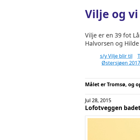
Vilje og vi
Vilje er en 39 fot L
Halvorsen og Hilde 
s/y Vilje blir til
T
Østersjøen 201
Målet er Tromsø, og o
Jul 28, 2015
Lofotveggen badet 