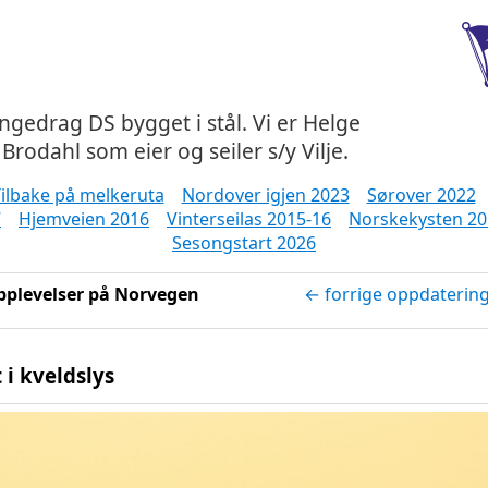
ångedrag DS bygget i stål. Vi er Helge
Brodahl som eier og seiler s/y Vilje.
ilbake på melkeruta
Nordover igjen 2023
Sørover 2022
7
Hjemveien 2016
Vinterseilas 2015-16
Norskekysten 20
Sesongstart 2026
pplevelser på Norvegen
← forrige oppdaterin
i kveldslys