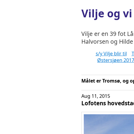
Vilje og vi
Vilje er en 39 fot L
Halvorsen og Hilde 
s/y Vilje blir til
T
Østersjøen 201
Målet er Tromsø, og o
Aug 11, 2015
Lofotens hovedsta