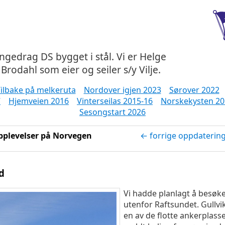
ångedrag DS bygget i stål. Vi er Helge
Brodahl som eier og seiler s/y Vilje.
ilbake på melkeruta
Nordover igjen 2023
Sørover 2022
7
Hjemveien 2016
Vinterseilas 2015-16
Norskekysten 20
Sesongstart 2026
pplevelser på Norvegen
← forrige oppdaterin
d
Vi hadde planlagt å besøk
utenfor Raftsundet. Gullvi
en av de flotte ankerplass