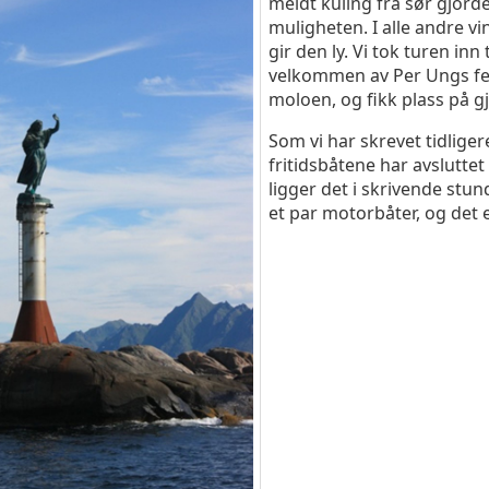
meldt kuling fra sør gjorde
muligheten. I alle andre v
gir den ly. Vi tok turen inn 
velkommen av Per Ungs fes
moloen, og fikk plass på g
Som vi har skrevet tidlige
fritidsbåtene har avslutte
ligger det i skrivende stun
et par motorbåter, og det e