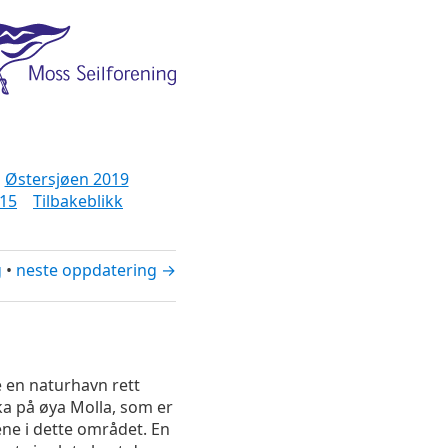
Østersjøen 2019
15
Tilbakeblikk
g
•
neste oppdatering →
e en naturhavn rett
ka på øya Molla, som er
ene i dette området. En