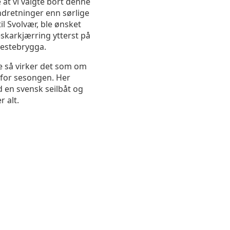
 at vi valgte bort denne
indretninger enn sørlige
til Svolvær, ble ønsket
karkjærring ytterst på
jestebrygga.
re så virker det som om
t for sesongen. Her
d en svensk seilbåt og
r alt.